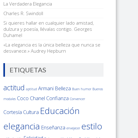
La Verdadera Elegancia
Charles R. Swindoll
Si quieres hallar en cualquier lado amistad,
dulzura y poesía, llévalas contigo. Georges
Duhamel
«La elegancia es la única belleza que nunca se
desvanece.» Audrey Hepburn
ETIQUETAS
actitud
Armani
Belleza
aptitud
Buen humor
Buenos
Coco Chanel
Confianza
modales
Convencer
Educación
Cortesía
Cultura
elegancia
estilo
Enseñanza
envejecer