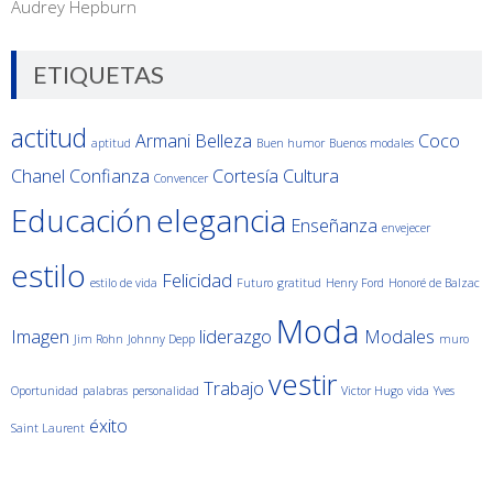
Audrey Hepburn
ETIQUETAS
actitud
Armani
Belleza
Coco
aptitud
Buen humor
Buenos modales
Chanel
Confianza
Cortesía
Cultura
Convencer
Educación
elegancia
Enseñanza
envejecer
estilo
Felicidad
estilo de vida
Futuro
gratitud
Henry Ford
Honoré de Balzac
Moda
Imagen
liderazgo
Modales
Jim Rohn
Johnny Depp
muro
vestir
Trabajo
Oportunidad
palabras
personalidad
Victor Hugo
vida
Yves
éxito
Saint Laurent