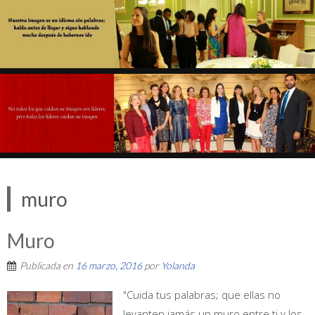
muro
Muro
Publicada en
16 marzo, 2016
por
Yolanda
"Cuida tus palabras; que ellas no
levanten jamás un muro entre ti y los