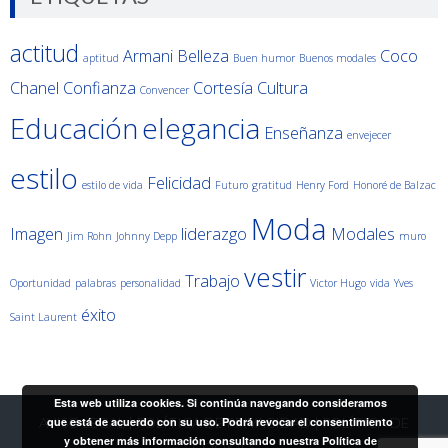
actitud
Armani
Belleza
Coco
aptitud
Buen humor
Buenos modales
Chanel
Confianza
Cortesía
Cultura
Convencer
Educación
elegancia
Enseñanza
envejecer
estilo
Felicidad
estilo de vida
Futuro
gratitud
Henry Ford
Honoré de Balzac
Moda
Imagen
liderazgo
Modales
Jim Rohn
Johnny Depp
muro
vestir
Trabajo
Oportunidad
palabras
personalidad
Victor Hugo
vida
Yves
éxito
Saint Laurent
Esta web utiliza cookies. Si continúa navegando consideramos
que está de acuerdo con su uso. Podrá revocar el consentimiento
AVISO LEGAL
|
POLÍTICA DE PRIVACIDAD
|
POLÍTICA DE
y obtener más información consultando nuestra Política de
COOKIES