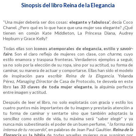
Sinopsis del libro Reina de la Elegancia
“Una mujer debería ser dos cosas:
elegante y fabulosa
”, decía Coco
Chanel. ¿Pero qué es lo que hace que una mujer sea elegante? ¿Qué
tienen en común Kate Middleton, La Princesa Diana, Audrey
Hepburn y Grace Kelly?
Todas ellas son
iconos atemporales de elegancia, estilo y
savoir-
faire
. Son el claro reflejo de mujeres con clase, con
charme
, cuyo
estilo enamora y traspasa fronteras. Verdaderos ejemplos a seguir,
ya no solo por la elección de su ropa, sino por su actitud, su forma de
caminar, su manera de actuar y comportarse. Ellas han sido el modelo
de inspiración para escribir
Reina de la Elegancia
. Yolanda
Pérez,
Managing Director
de Casa de Protocolo, te desvela en este
libro
las 33 claves de toda mujer elegante
, la alquimia perfecta
entre imagen y actitud.
Después de leer el libro, no solo explotarás con gracia y estilo los
cuatro puntos más importantes de tu imagen y prestarás atención a
tu forma de caminar y sentarte sino que también adoptarás la
sencillez como estilo de vida, tu máxima será “saber elegir” y ya
nunca más subestimarás el poder de un buen perfume, “
la forma más
intensa de tu recuerdo
”, en palabras de Jean Paul Gaultier.
Reina de la
Elegancia
es
la biblia
de todas aquellas mujeres que suspiran por