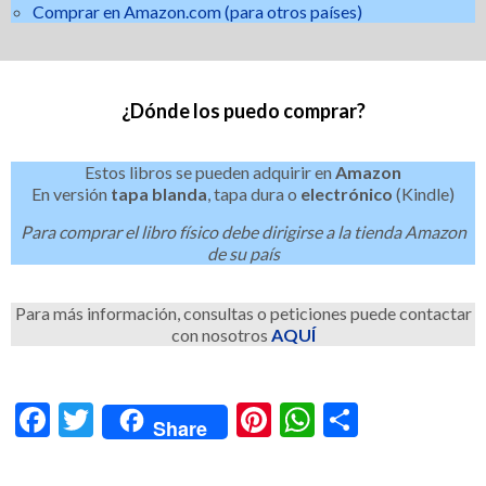
Comprar en Amazon.com (para otros países)
¿Dónde los puedo comprar?
Estos libros se pueden adquirir en
Amazon
En versión
tapa blanda
, tapa dura o
electrónico
(Kindle)
Para comprar el libro físico debe dirigirse a la tienda Amazon
de su país
Para más información, consultas o peticiones puede contactar
con nosotros
AQUÍ
Facebook
Twitter
Pinterest
WhatsApp
Compart
Share