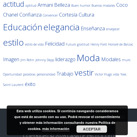
actitud
Armani
Belleza
Coco
aptitud
Buen humor
Buenos modales
Chanel
Confianza
Cortesía
Cultura
Convencer
Educación
elegancia
Enseñanza
envejecer
estilo
Felicidad
estilo de vida
Futuro
gratitud
Henry Ford
Honoré de Balzac
Moda
Imagen
liderazgo
Modales
Jim Rohn
Johnny Depp
muro
vestir
Trabajo
Oportunidad
palabras
personalidad
Victor Hugo
vida
Yves
éxito
Saint Laurent
Esta web utiliza cookies. Si continúa navegando consideramos
que está de acuerdo con su uso. Podrá revocar el consentimiento
AVISO LEGAL
|
POLÍTICA DE PRIVACIDAD
|
POLÍTICA DE
y obtener más información consultando nuestra Política de
COOKIES
cookies.
más información
ACEPTAR
COPYRIGHT © 2026
CASA DE PROTOCOLO