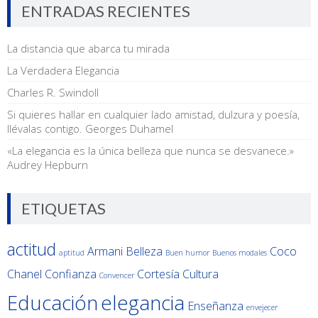
ENTRADAS RECIENTES
La distancia que abarca tu mirada
La Verdadera Elegancia
Charles R. Swindoll
Si quieres hallar en cualquier lado amistad, dulzura y poesía,
llévalas contigo. Georges Duhamel
«La elegancia es la única belleza que nunca se desvanece.»
Audrey Hepburn
ETIQUETAS
actitud
Armani
Belleza
Coco
aptitud
Buen humor
Buenos modales
Chanel
Confianza
Cortesía
Cultura
Convencer
Educación
elegancia
Enseñanza
envejecer