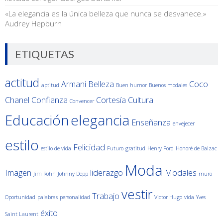
«La elegancia es la única belleza que nunca se desvanece.»
Audrey Hepburn
ETIQUETAS
actitud
Armani
Belleza
Coco
aptitud
Buen humor
Buenos modales
Chanel
Confianza
Cortesía
Cultura
Convencer
Educación
elegancia
Enseñanza
envejecer
estilo
Felicidad
estilo de vida
Futuro
gratitud
Henry Ford
Honoré de Balzac
Moda
Imagen
liderazgo
Modales
Jim Rohn
Johnny Depp
muro
vestir
Trabajo
Oportunidad
palabras
personalidad
Victor Hugo
vida
Yves
éxito
Saint Laurent