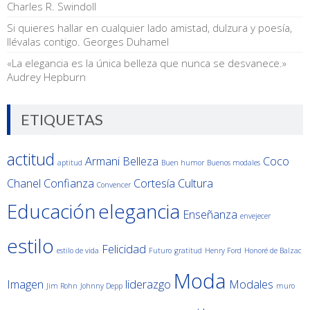
Charles R. Swindoll
Si quieres hallar en cualquier lado amistad, dulzura y poesía,
llévalas contigo. Georges Duhamel
«La elegancia es la única belleza que nunca se desvanece.»
Audrey Hepburn
ETIQUETAS
actitud
Armani
Belleza
Coco
aptitud
Buen humor
Buenos modales
Chanel
Confianza
Cortesía
Cultura
Convencer
Educación
elegancia
Enseñanza
envejecer
estilo
Felicidad
estilo de vida
Futuro
gratitud
Henry Ford
Honoré de Balzac
Moda
Imagen
liderazgo
Modales
Jim Rohn
Johnny Depp
muro