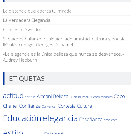
La distancia que abarca tu mirada
La Verdadera Elegancia
Charles R. Swindoll
Si quieres hallar en cualquier lado amistad, dulzura y poesía,
llévalas contigo. Georges Duhamel
«La elegancia es la única belleza que nunca se desvanece.»
Audrey Hepburn
ETIQUETAS
actitud
Armani
Belleza
Coco
aptitud
Buen humor
Buenos modales
Chanel
Confianza
Cortesía
Cultura
Convencer
Educación
elegancia
Enseñanza
envejecer
estilo